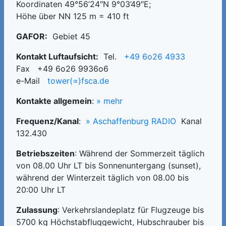
Koordinaten 49°56’24″N 9°03’49″E;
Höhe über NN 125 m = 410 ft
GAFOR:
Gebiet 45
Kontakt Luftaufsicht:
Tel.
+49 6o26 4933
Fax +49 6o26 9936o6
e-Mail
tower(∝)fsca.de
Kontakte allgemein
:
» mehr
Frequenz/Kanal
:
» Aschaffenburg RADIO
Kanal
132.430
Betriebszeiten
: Während der Sommerzeit täglich
von 08.00 Uhr
LT
bis Sonnenuntergang (sunset),
während der Winterzeit täglich von 08.00 bis
20:00 Uhr
LT
Zulassung
: Verkehrslandeplatz für Flugzeuge bis
5700 kg Höchstabfluggewicht, Hubschrauber bis