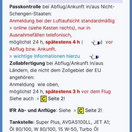
Passkontrolle
bei Abflug/Ankunft in/aus Nicht-
Schengen-Staaten:
Anmeldung bei der Luftaufsicht
standardmäßig
» online
(siehe Kasten rechts), nur in
Ausnahmefällen telefonisch,
möglichst 24 h,
spätestens 4 h
(
)
vor
Abflug bzw. Ankunft
.
» wichtige Informationen hierzu
Zollabfertigung
bei Abflug/Ankunft in/aus
Ländern, die nicht dem Zollgebiet der EU
angehören:
Anmeldung wie oben,
möglichst 24 h,
spätestens 3 h
vor dem Flug
Siehe auch
»
Seite 2
!
IFR Ab- und Anflüge
: Siehe
»
Seite 2
!
Tankstelle
: Super Plus, AVGAS100LL, JET A1;
Öl 80/100, W 80/100, 15 W-50, Turbo Öl