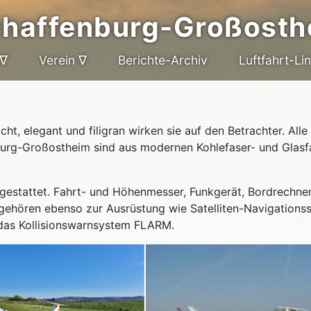
chaffenburg-Großosth
 ∇
Verein ∇
Berichte-Archiv
Luftfahrt-Li
ht, elegant und filigran wirken sie auf den Betrachter. Alle
urg-Großostheim sind aus modernen Kohlefaser- und Glasf
gestattet. Fahrt- und Höhenmesser, Funkgerät, Bordrechne
gehören ebenso zur Ausrüstung wie Satelliten-Navigations
das Kollisionswarnsystem FLARM.