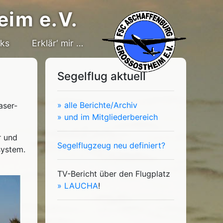
eim e.V.
nks
Erklär‘ mir …
Segelflug aktuell
» alle Berichte/Archiv
aser-
» und im Mitgliederbereich
r und
Segelflugzeug neu definiert?
system.
TV-Bericht über den Flugplatz
» LAUCHA
!