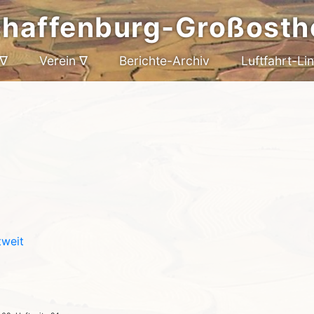
chaffenburg-Großosth
 ∇
Verein ∇
Berichte-Archiv
Luftfahrt-Li
tweit