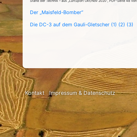
Stand der Technik – aus „LuftSport Okt/Nov 2020“, PDF-Seite 48 von
Der „Maisfeld-Bomber“
Die DC-3 auf dem Gauli-Gletscher (1)
(2)
(3)
Kontakt
Impressum & Datenschutz