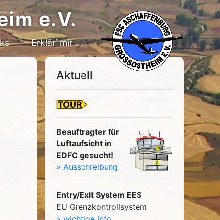
eim e.V.
nks
Erklär‘ mir …
Aktuell
Beauftragter für
Luftaufsicht in
EDFC gesucht!
» Ausschreibung
Entry/Exit System EES
EU Grenzkontrollsystem
» wichtige Info