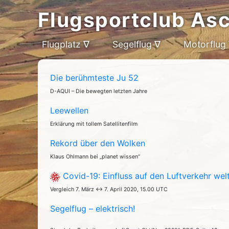
Flugsportclub As
Flugplatz ∇
Segelflug ∇
Motorflug
Die berühmteste Ju 52
D-AQUI – Die bewegten letzten Jahre
Leewellen
Erklärung mit tollem Satellitenfilm
Rekord über den Wolken
Klaus Ohlmann bei „planet wissen“
Covid-19: Einfluss auf den Luftverkehr wel
Vergleich 7. März ↔ 7. April 2020, 15.00 UTC
Segelflug – elektrisch!