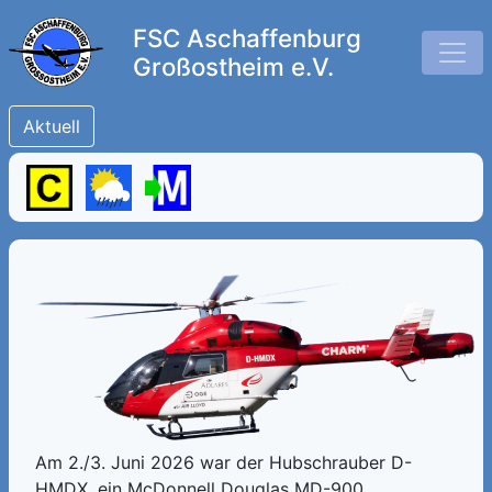
FSC Aschaffenburg
Großostheim e.V.
Aktuell
Am 2./3. Juni 2026 war der Hubschrauber D-
HMDX, ein McDonnell Douglas MD-900,