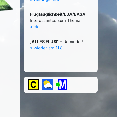
Flugtauglichkeit/LBA/EASA
:
Interessantes zum Thema
» hier
„
ALLES FLUSI
“ – Reminder!
» wieder am 11.8.