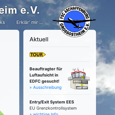
eim e.V.
nks
Erklär‘ mir …
Aktuell
Beauftragter für
Luftaufsicht in
EDFC gesucht!
» Ausschreibung
Entry/Exit System EES
EU Grenzkontrollsystem
» wichtige Info